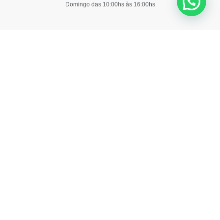
Domingo das 10:00hs às 16:00hs
Copyri
Site
Depósi
By
Moring
Sagitta
©
Digital