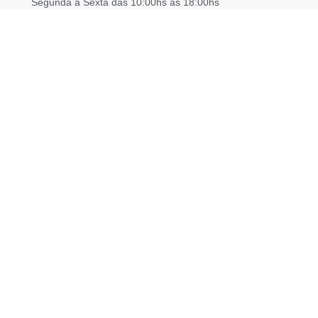
Segunda à Sexta das 10:00hs às 18:00hs
Sábado das 10:00hs às 17:00hs
Domingo das 10:00hs às 16:00hs