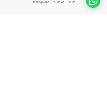
Domingo das 10:00hs às 16:00hs
Copyri
Site
Depósi
By
Moring
Sagitta
©
Digital