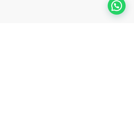
CATEGORIAS
Móveis
Decoração
Arte Brasileira
FALE CONOSCO
(11) 99854-0527