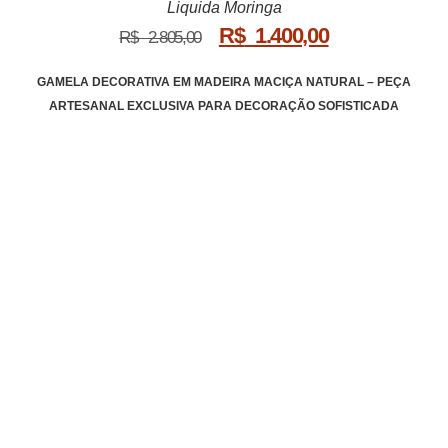
Liquida Moringa
R$
1.400,00
R$
2.805,00
GAMELA DECORATIVA EM MADEIRA MACIÇA NATURAL – PEÇA
ARTESANAL EXCLUSIVA PARA DECORAÇÃO SOFISTICADA
Os móveis mais lindos da região.
DEPÓSITO MORINGA