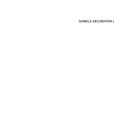
GAMELA DECORATIVA 
Os móveis mais lindos da região.
DEPÓSITO MORINGA